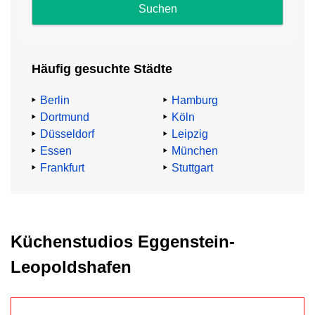
und
Impressum
.
Häufig gesuchte Städte
Abzocke
beim
Berlin
Hamburg
Küchenkauf
Dortmund
Köln
Düsseldorf
Leipzig
TV-
Essen
München
Küchenexperte
Frankfurt
Stuttgart
Heinz
G.
Günther
mahnt:
Küchenstudios Eggenstein-
„91,4%
Leopoldshafen
aller
Küchenkäufer:innen
zahlen