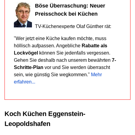
Böse Überraschung: Neuer
zu
Preisschock bei Küchen
viel
oder
TV-Küchenexperte Olaf Günther rät:
verlieren
sogar
"Wer jetzt eine Küche kaufen möchte, muss
Geld,
höllisch aufpassen. Angebliche
Rabatte als
weil
Lockvögel
können Sie jedenfalls vergessen.
Sie
Gehen Sie deshalb nach unserem bewährten
7-
diese
Schritte-Plan
vor und Sie werden überrascht
11
sein, wie günstig Sie wegkommen."
Mehr
Tricks
erfahren...
der
Händler
nicht
kennen
Koch Küchen Eggenstein-
und
die
Leopoldshafen
Warnsignale