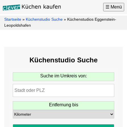
☰ Menü
Startseite
»
Küchenstudio Suche
»
Küchenstudios Eggenstein-
Küchen
Leopoldshafen
Küchenhersteller
Küchenmarken
Küchenplaner
Küchenstudio Suche
Küchenkauf
Tipps
Suche im Umkreis von:
Küchen
News
Küchenstudio
Suche
Entfernung bis
Möbel
Kontakt