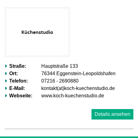
völlig
ignorieren.“
Mehr
erfahren…
Straße:
Hauptstraße 133
Ort:
76344 Eggenstein-Leopoldshafen
Telefon:
07216 - 2690880
E-Mail:
kontakt(at)koch-kuechenstudio.de
Webseite:
www.koch-kuechenstudio.de
Details ansehen