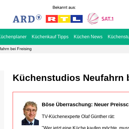
Küchenplaner
Küchenkauf Tipps
Küchen News
Küchenstu
ahrn bei Freising
Küchenstudios Neufahrn b
Böse Überraschung: Neuer Preiss
TV-Küchenexperte Olaf Günther rät:
"Wer jetzt eine Küche kaufen möchte, mus