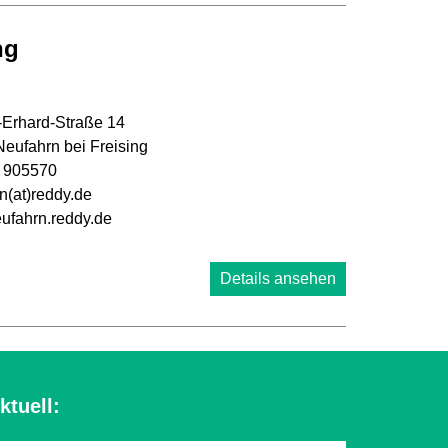
ng
Erhard-Straße 14
eufahrn bei Freising
 905570
n(at)reddy.de
fahrn.reddy.de
Details ansehen
ktuell: