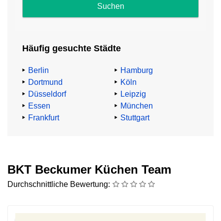
und
Impressum
.
Häufig gesuchte Städte
Abzocke
beim
Berlin
Hamburg
Küchenkauf
Dortmund
Köln
Düsseldorf
Leipzig
TV-
Essen
München
Küchenexperte
Frankfurt
Stuttgart
Heinz
G.
Günther
mahnt:
BKT Beckumer Küchen Team
Durchschnittliche Bewertung:
„91,4%
aller
Küchenkäufer:innen
zahlen