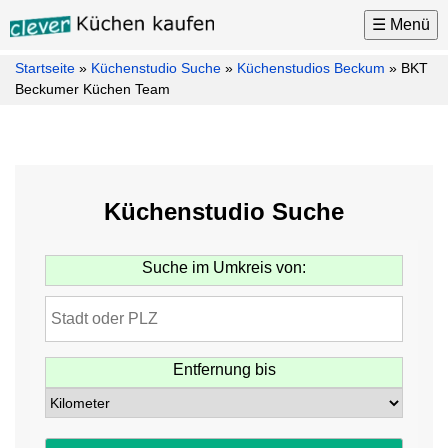
☰ Menü
Startseite
»
Küchenstudio Suche
»
Küchenstudios Beckum
»
BKT
Küchen
Beckumer Küchen Team
Küchenhersteller
Küchenmarken
Küchenplaner
Küchenstudio Suche
Küchenkauf
Tipps
Suche im Umkreis von:
Küchen
News
Küchenstudio
Suche
Entfernung bis
Möbel
Kontakt