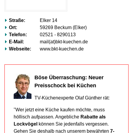
völlig
ignorieren.“
Mehr
Straße:
Elker 14
erfahren…
Ort:
59269 Beckum (Elker)
Telefon:
02521 - 8290113
E-Mail:
mail(at)bkt-kuechen.de
Webseite:
www.bkt-kuechen.de
Böse Überraschung: Neuer
Preisschock bei Küchen
TV-Küchenexperte Olaf Günther rät:
"Wer jetzt eine Küche kaufen möchte, muss
höllisch aufpassen. Angebliche
Rabatte als
Lockvögel
können Sie jedenfalls vergessen.
Gehen Sie deshalb nach unserem bewährten
7-