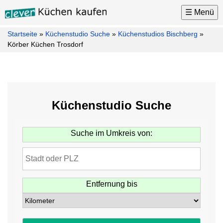
☰ Menü
Startseite
»
Küchenstudio Suche
»
Küchenstudios Bischberg
»
Küchen
Körber Küchen Trosdorf
Küchenhersteller
Küchenmarken
Küchenplaner
Küchenstudio Suche
Küchenkauf
Tipps
Suche im Umkreis von:
Küchen
News
Küchenstudio
Suche
Entfernung bis
Möbel
Kontakt