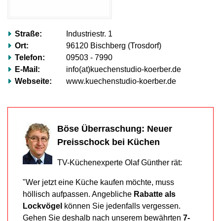
völlig
ignorieren.“
Mehr
Straße:
Industriestr. 1
erfahren…
Ort:
96120 Bischberg (Trosdorf)
Telefon:
09503 - 7990
E-Mail:
info(at)kuechenstudio-koerber.de
Webseite:
www.kuechenstudio-koerber.de
Böse Überraschung: Neuer
Preisschock bei Küchen
TV-Küchenexperte Olaf Günther rät:
"Wer jetzt eine Küche kaufen möchte, muss
höllisch aufpassen. Angebliche
Rabatte als
Lockvögel
können Sie jedenfalls vergessen.
Gehen Sie deshalb nach unserem bewährten
7-