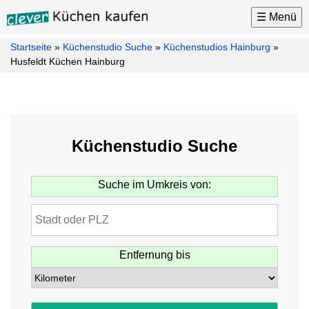
☰ Menü
Startseite
»
Küchenstudio Suche
»
Küchenstudios Hainburg
»
Küchen
Husfeldt Küchen Hainburg
Küchenhersteller
Küchenmarken
Küchenplaner
Küchenstudio Suche
Küchenkauf
Tipps
Suche im Umkreis von:
Küchen
News
Küchenstudio
Suche
Entfernung bis
Möbel
Kontakt