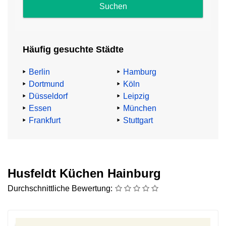
und
Impressum
.
Häufig gesuchte Städte
Abzocke
beim
Berlin
Hamburg
Küchenkauf
Dortmund
Köln
Düsseldorf
Leipzig
TV-
Essen
München
Küchenexperte
Frankfurt
Stuttgart
Heinz
G.
Günther
mahnt:
Husfeldt Küchen Hainburg
Durchschnittliche Bewertung:
„91,4%
aller
Küchenkäufer:innen
zahlen