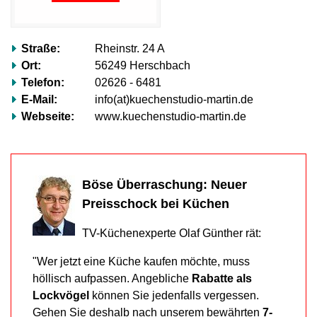
völlig
ignorieren.“
Mehr
Straße:
Rheinstr. 24 A
erfahren…
Ort:
56249 Herschbach
Telefon:
02626 - 6481
E-Mail:
info(at)kuechenstudio-martin.de
Webseite:
www.kuechenstudio-martin.de
Böse Überraschung: Neuer
Preisschock bei Küchen
TV-Küchenexperte Olaf Günther rät:
"Wer jetzt eine Küche kaufen möchte, muss
höllisch aufpassen. Angebliche
Rabatte als
Lockvögel
können Sie jedenfalls vergessen.
Gehen Sie deshalb nach unserem bewährten
7-