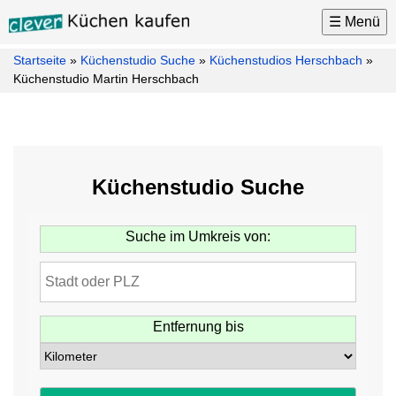
☰ Menü
Startseite
»
Küchenstudio Suche
»
Küchenstudios Herschbach
»
Küchen
Küchenstudio Martin Herschbach
Küchenhersteller
Küchenmarken
Küchenplaner
Küchenstudio Suche
Küchenkauf
Tipps
Suche im Umkreis von:
Küchen
News
Küchenstudio
Suche
Entfernung bis
Möbel
Kontakt