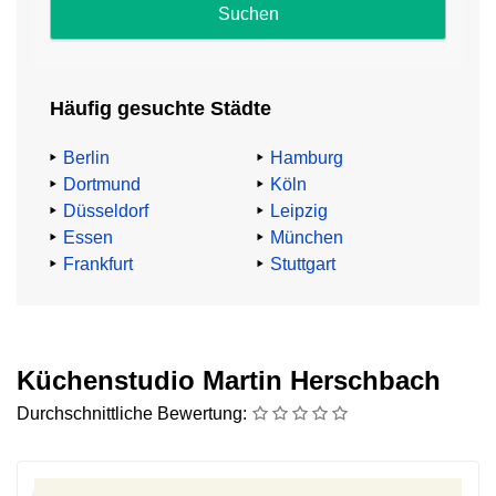
und
Impressum
.
Häufig gesuchte Städte
Abzocke
beim
Berlin
Hamburg
Küchenkauf
Dortmund
Köln
Düsseldorf
Leipzig
TV-
Essen
München
Küchenexperte
Frankfurt
Stuttgart
Heinz
G.
Günther
mahnt:
Küchenstudio Martin Herschbach
Durchschnittliche Bewertung:
„91,4%
aller
Küchenkäufer:innen
zahlen