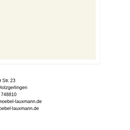
r Str. 23
olzgerlingen
 748810
)moebel-lauxmann.de
ebel-lauxmann.de