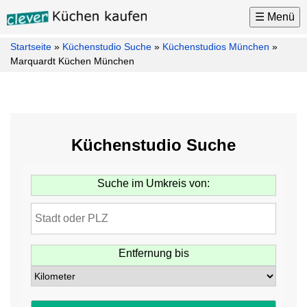
☰ Menü
Startseite
»
Küchenstudio Suche
»
Küchenstudios München
»
Küchen
Marquardt Küchen München
Küchenhersteller
Küchenmarken
Küchenplaner
Küchenstudio Suche
Küchenkauf
Tipps
Suche im Umkreis von:
Küchen
News
Küchenstudio
Suche
Entfernung bis
Möbel
Kontakt