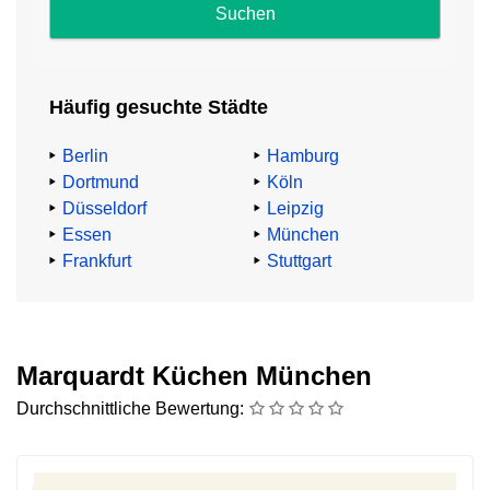
und
Impressum
.
Häufig gesuchte Städte
Abzocke
beim
Berlin
Hamburg
Küchenkauf
Dortmund
Köln
Düsseldorf
Leipzig
TV-
Essen
München
Küchenexperte
Frankfurt
Stuttgart
Heinz
G.
Günther
mahnt:
Marquardt Küchen München
Durchschnittliche Bewertung:
„91,4%
aller
Küchenkäufer:innen
zahlen