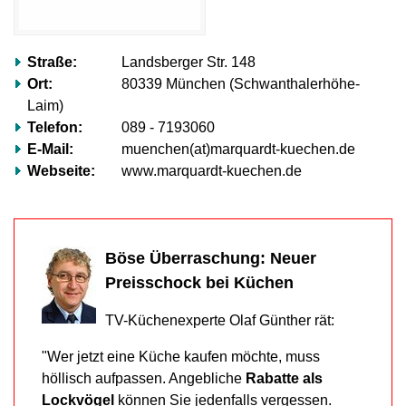
völlig
ignorieren.“
Mehr
Straße:
Landsberger Str. 148
erfahren…
Ort:
80339 München (Schwanthalerhöhe-
Laim)
Telefon:
089 - 7193060
E-Mail:
muenchen(at)marquardt-kuechen.de
Webseite:
www.marquardt-kuechen.de
Böse Überraschung: Neuer
Preisschock bei Küchen
TV-Küchenexperte Olaf Günther rät:
"Wer jetzt eine Küche kaufen möchte, muss
höllisch aufpassen. Angebliche
Rabatte als
Lockvögel
können Sie jedenfalls vergessen.