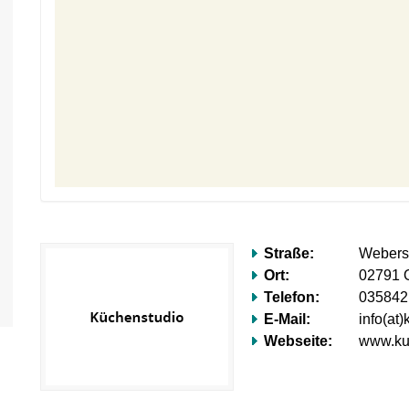
Straße:
Weberst
Ort:
02791 O
Telefon:
035842 
E-Mail:
info(at
Webseite:
www.kue