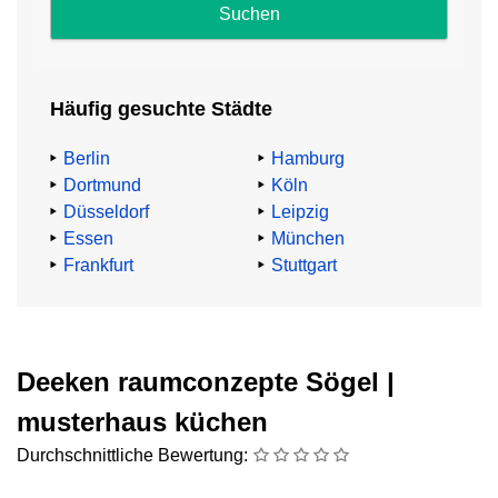
und
Impressum
.
Häufig gesuchte Städte
Abzocke
beim
Berlin
Hamburg
Küchenkauf
Dortmund
Köln
Düsseldorf
Leipzig
TV-
Essen
München
Küchenexperte
Frankfurt
Stuttgart
Heinz
G.
Günther
mahnt:
Deeken raumconzepte Sögel |
„91,4%
musterhaus küchen
aller
Durchschnittliche Bewertung:
Küchenkäufer:innen
zahlen