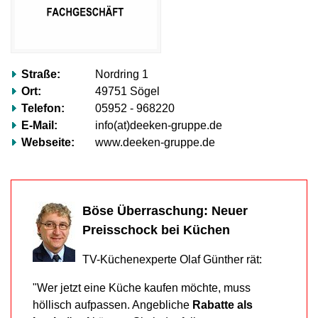
völlig
ignorieren.“
Mehr
erfahren…
Straße:
Nordring 1
Ort:
49751 Sögel
Telefon:
05952 - 968220
E-Mail:
info(at)deeken-gruppe.de
Webseite:
www.deeken-gruppe.de
Böse Überraschung: Neuer
Preisschock bei Küchen
TV-Küchenexperte Olaf Günther rät:
"Wer jetzt eine Küche kaufen möchte, muss
höllisch aufpassen. Angebliche
Rabatte als