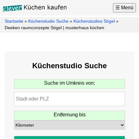
☰ Menü
Startseite
»
Küchenstudio Suche
»
Küchenstudios Sögel
»
Küchen
Deeken raumconzepte Sögel | musterhaus küchen
Küchenhersteller
Küchenmarken
Küchenplaner
Küchenstudio Suche
Küchenkauf
Tipps
Suche im Umkreis von:
Küchen
News
Küchenstudio
Suche
Entfernung bis
Möbel
Kontakt