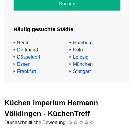
und
Impressum
.
Häufig gesuchte Städte
Abzocke
beim
Berlin
Hamburg
Küchenkauf
Dortmund
Köln
Düsseldorf
Leipzig
TV-
Essen
München
Küchenexperte
Frankfurt
Stuttgart
Heinz
G.
Günther
mahnt:
Küchen Imperium Hermann
„91,4%
Völklingen - KüchenTreff
aller
Durchschnittliche Bewertung:
Küchenkäufer:innen
zahlen