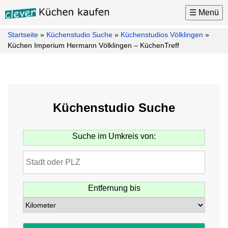
☰ Menü
Startseite
»
Küchenstudio Suche
»
Küchenstudios Völklingen
»
Küchen
Küchen Imperium Hermann Völklingen – KüchenTreff
Küchenhersteller
Küchenmarken
Küchenplaner
Küchenstudio Suche
Küchenkauf
Tipps
Suche im Umkreis von:
Küchen
News
Küchenstudio
Suche
Entfernung bis
Möbel
Kontakt