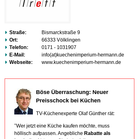
völlig
ignorieren.“
Mehr
erfahren…
Straße:
Bismarckstraße 9
Ort:
66333 Völklingen
Telefon:
0171 - 1031907
E-Mail:
info(at)kuechenimperium-hermann.de
Webseite:
www.kuechenimperium-hermann.de
Böse Überraschung: Neuer
Preisschock bei Küchen
TV-Küchenexperte Olaf Günther rät:
"Wer jetzt eine Küche kaufen möchte, muss
höllisch aufpassen. Angebliche
Rabatte als