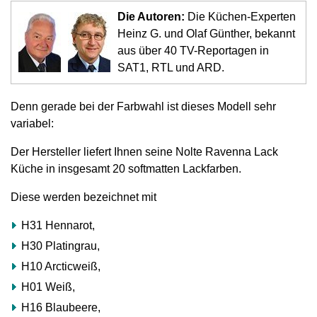
und
Die Autoren:
Die Küchen-Experten
Impressum
Heinz G. und Olaf Günther, bekannt
aus über 40 TV-Reportagen in
.
SAT1, RTL und ARD.
Abzocke
beim
Denn gerade bei der Farbwahl ist dieses Modell sehr
Küchenkauf
variabel:
TV-
Der Hersteller liefert Ihnen seine Nolte Ravenna Lack
Küchenexperte
Küche in insgesamt 20 softmatten Lackfarben.
Heinz
Diese werden bezeichnet mit
G.
Günther
H31 Hennarot,
mahnt:
H30 Platingrau,
„91,4%
H10 Arcticweiß,
aller
H01 Weiß,
Küchenkäufer:innen
H16 Blaubeere,
zahlen