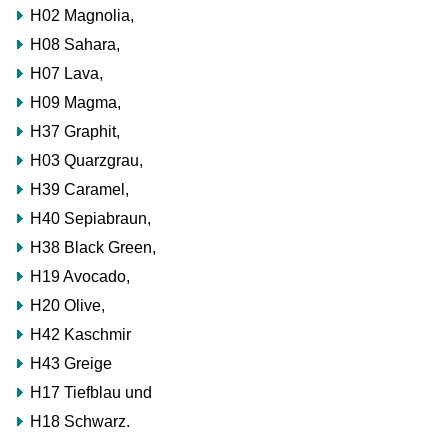
H02 Magnolia,
zu
H08 Sahara,
viel
oder
H07 Lava,
verlieren
H09 Magma,
sogar
H37 Graphit,
Geld,
H03 Quarzgrau,
weil
Sie
H39 Caramel,
diese
H40 Sepiabraun,
11
H38 Black Green,
Tricks
H19 Avocado,
der
H20 Olive,
Händler
nicht
H42 Kaschmir
kennen
H43 Greige
und
H17 Tiefblau und
die
H18 Schwarz.
Warnsignale