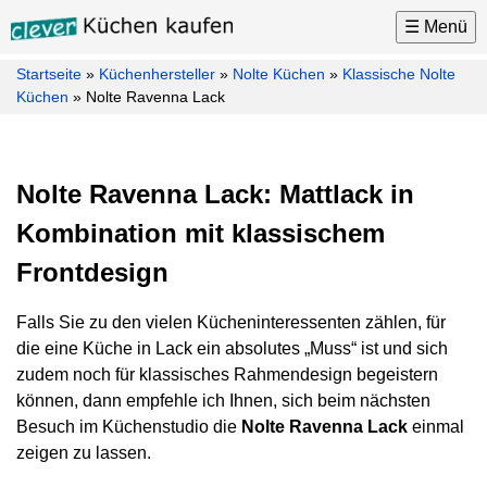
☰ Menü
Startseite
»
Küchenhersteller
»
Nolte Küchen
»
Klassische Nolte
Küchen
Küchen
»
Nolte Ravenna Lack
Küchenhersteller
Küchenmarken
Nolte Ravenna Lack: Mattlack in
Küchenplaner
Kombination mit klassischem
Küchenkauf
Tipps
Frontdesign
Küchen
Falls Sie zu den vielen Kücheninteressenten zählen, für
News
die eine Küche in Lack ein absolutes „Muss“ ist und sich
Küchenstudio
zudem noch für klassisches Rahmendesign begeistern
Suche
können, dann empfehle ich Ihnen, sich beim nächsten
Besuch im Küchenstudio die
Nolte Ravenna Lack
einmal
Möbel
zeigen zu lassen.
Kontakt